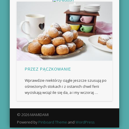
PRZEZ PĄCZKOWANIE
Wprawdzie niektórzy ciągle jeszcze szusują po
ośnieżonych stokach i z ostanich chwil ferii
wyciskają wciąż ile się da, a i my wczoraj …
© 2026 MAMIDAMI
Powered by
Pinboard Theme
and
WordPress